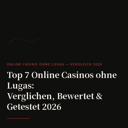
ONLINE CASINO OHNE LUGAS — VERGLEICH 2026
Top 7 Online Casinos ohne
Lugas:
Verglichen, Bewertet &
Getestet 2026