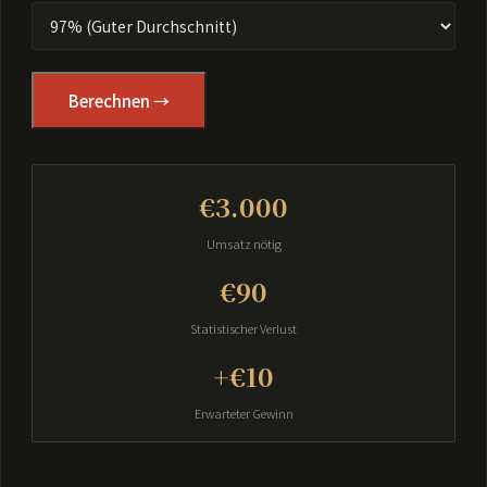
Berechnen →
€3.000
Umsatz nötig
€90
Statistischer Verlust
+€10
Erwarteter Gewinn