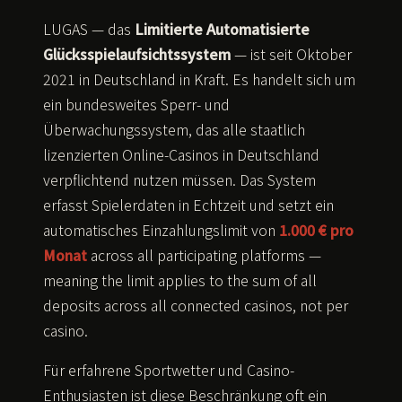
LUGAS — das
Limitierte Automatisierte
Glücksspielaufsichtssystem
— ist seit Oktober
2021 in Deutschland in Kraft. Es handelt sich um
ein bundesweites Sperr- und
Überwachungssystem, das alle staatlich
lizenzierten Online-Casinos in Deutschland
verpflichtend nutzen müssen. Das System
erfasst Spielerdaten in Echtzeit und setzt ein
automatisches Einzahlungslimit von
1.000 € pro
Monat
across all participating platforms —
meaning the limit applies to the sum of all
deposits across all connected casinos, not per
casino.
Für erfahrene Sportwetter und Casino-
Enthusiasten ist diese Beschränkung oft ein