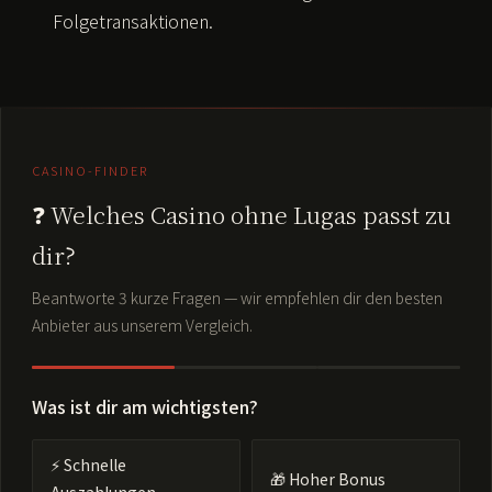
Folgetransaktionen.
CASINO-FINDER
❓ Welches Casino ohne Lugas passt zu
dir?
Beantworte 3 kurze Fragen — wir empfehlen dir den besten
Anbieter aus unserem Vergleich.
Was ist dir am wichtigsten?
⚡ Schnelle
🎁 Hoher Bonus