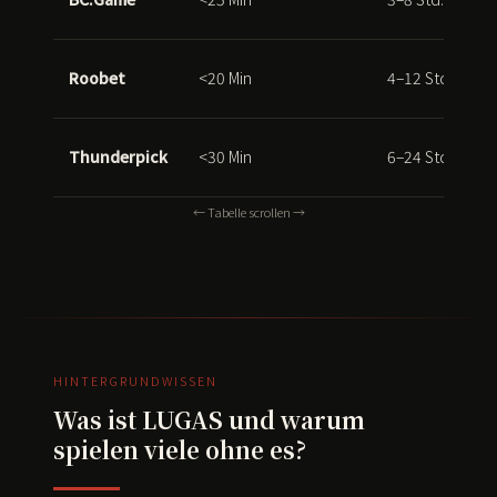
Roobet
<20 Min
4–12 Std.
Thunderpick
<30 Min
6–24 Std.
← Tabelle scrollen →
HINTERGRUNDWISSEN
Was ist LUGAS und warum
spielen viele ohne es?