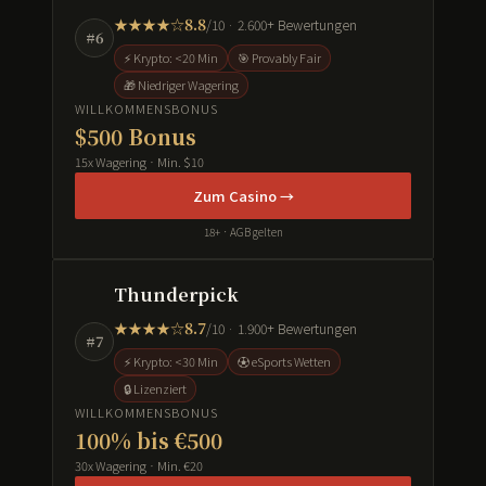
8.8
★★★★☆
/10 · 2.600+ Bewertungen
#6
⚡ Krypto: <20 Min
🎯 Provably Fair
🎁 Niedriger Wagering
WILLKOMMENSBONUS
$500 Bonus
15x Wagering · Min. $10
Zum Casino →
18+ · AGB gelten
Thunderpick
8.7
★★★★☆
/10 · 1.900+ Bewertungen
#7
⚡ Krypto: <30 Min
⚽ eSports Wetten
🔒 Lizenziert
WILLKOMMENSBONUS
100% bis €500
30x Wagering · Min. €20