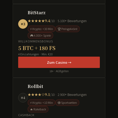
BitStarz
9.4
★★★★★
/10 · 5.100+ Bewertungen
#3
⚡ Krypto: <30 Min
🏆 Preisgekrönt
🎮 4.000+ Spiele
WILLKOMMENSBONUS
5 BTC + 180 FS
4 Einzahlungen · Min. €20
Zum Casino →
18+ · AGB gelten
Rollbit
9.1
★★★★☆
/10 · 2.900+ Bewertungen
#4
⚡ Krypto: <10 Min
⚽ Sportwetten
🔥 Rakeback
CASHBACK