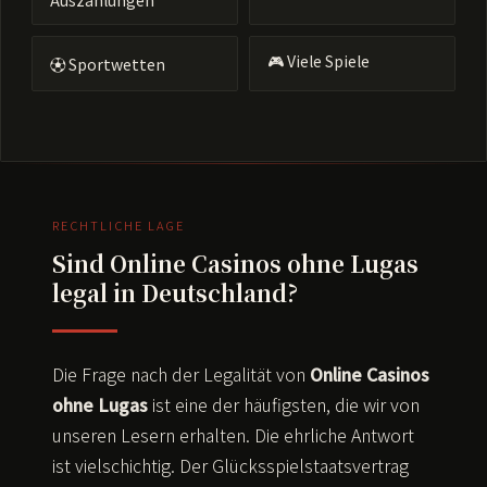
Auszahlungen
🎮 Viele Spiele
⚽ Sportwetten
RECHTLICHE LAGE
Sind Online Casinos ohne Lugas
legal in Deutschland?
Die Frage nach der Legalität von
Online Casinos
ohne Lugas
ist eine der häufigsten, die wir von
unseren Lesern erhalten. Die ehrliche Antwort
ist vielschichtig. Der Glücksspielstaatsvertrag