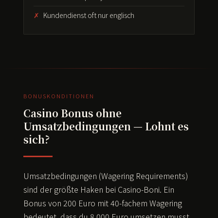
Kundendienst oft nur englisch
BONUSKONDITIONEN
Casino Bonus ohne
Umsatzbedingungen — Lohnt es
sich?
Umsatzbedingungen (Wagering Requirements)
sind der größte Haken bei Casino-Boni. Ein
Bonus von 200 Euro mit 40-fachem Wagering
bedeutet, dass du 8.000 Euro umsetzen musst,