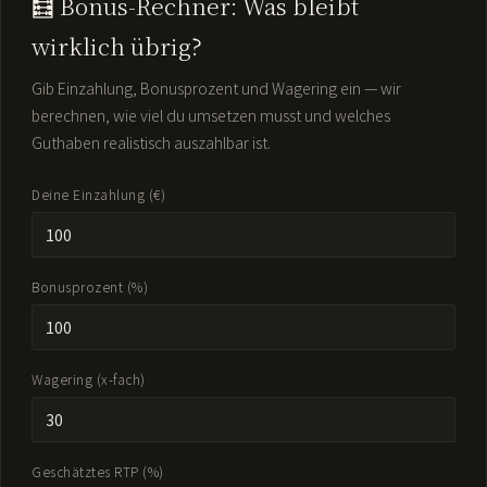
🧮 Bonus-Rechner: Was bleibt
wirklich übrig?
Gib Einzahlung, Bonusprozent und Wagering ein — wir
berechnen, wie viel du umsetzen musst und welches
Guthaben realistisch auszahlbar ist.
Deine Einzahlung (€)
Bonusprozent (%)
Wagering (x-fach)
Geschätztes RTP (%)