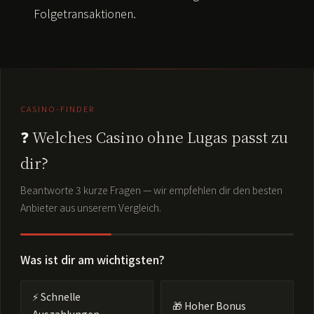
Folgetransaktionen.
CASINO-FINDER
❓ Welches Casino ohne Lugas passt zu
dir?
Beantworte 3 kurze Fragen — wir empfehlen dir den besten
Anbieter aus unserem Vergleich.
Was ist dir am wichtigsten?
⚡ Schnelle
🎁 Hoher Bonus