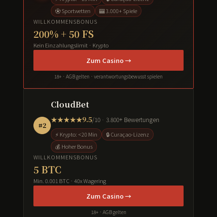
⚽ Sportwetten
🎰 3.000+ Spiele
WILLKOMMENSBONUS
200% + 50 FS
Kein Einzahlungslimit · Krypto
Zum Casino →
18+ · AGB gelten · verantwortungsbewusst spielen
CloudBet
9.5
★★★★★
/10 · 3.800+ Bewertungen
#2
⚡ Krypto: <20 Min
🔒 Curaçao-Lizenz
💰 Hoher Bonus
WILLKOMMENSBONUS
5 BTC
Min. 0.001 BTC · 40x Wagering
Zum Casino →
18+ · AGB gelten