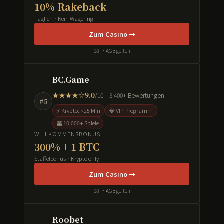
10% Rakeback
Täglich · Kein Wagering
Zum Casino →
18+ · AGB gelten
BC.Game
9.0
★★★★☆
/10 · 3.400+ Bewertungen
#5
⚡ Krypto: <25 Min
💎 VIP-Programm
🎰 10.000+ Spiele
WILLKOMMENSBONUS
300% + 1 BTC
Staffelbonus · Krypto only
Zum Casino →
18+ · AGB gelten
Roobet