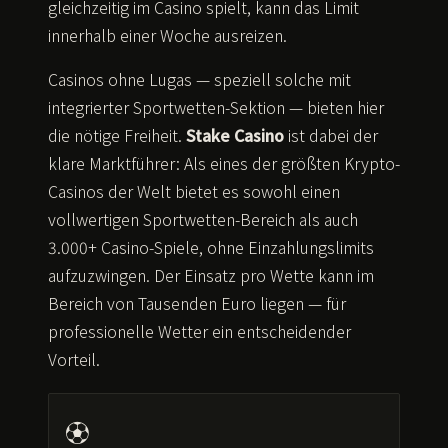
gleichzeitig im Casino spielt, kann das Limit
innerhalb einer Woche ausreizen.
Casinos ohne Lugas — speziell solche mit
integrierter Sportwetten-Sektion — bieten hier
die nötige Freiheit.
Stake Casino
ist dabei der
klare Marktführer: Als eines der größten Krypto-
Casinos der Welt bietet es sowohl einen
vollwertigen Sportwetten-Bereich als auch
3.000+ Casino-Spiele, ohne Einzahlungslimits
aufzuzwingen. Der Einsatz pro Wette kann im
Bereich von Tausenden Euro liegen — für
professionelle Wetter ein entscheidender
Vorteil.
⚽