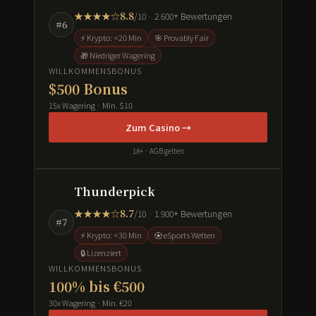
8.8
★★★★☆
/10 · 2.600+ Bewertungen
#6
⚡ Krypto: <20 Min
🎯 Provably Fair
🎁 Niedriger Wagering
WILLKOMMENSBONUS
$500 Bonus
15x Wagering · Min. $10
Zum Casino →
18+ · AGB gelten
Thunderpick
8.7
★★★★☆
/10 · 1.900+ Bewertungen
#7
⚡ Krypto: <30 Min
⚽ eSports Wetten
🔒 Lizenziert
WILLKOMMENSBONUS
100% bis €500
30x Wagering · Min. €20