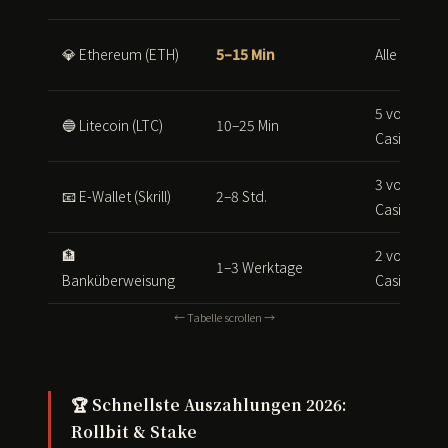
💎 Ethereum (ETH)
5–15 Min
Alle 7 Casin
5 von 7
🔵 Litecoin (LTC)
10–25 Min
Casinos
3 von 7
📧 E-Wallet (Skrill)
2–8 Std.
Casinos
🏦
2 von 7
1–3 Werktage
Banküberweisung
Casinos
← Tabelle scrollen →
🏆 Schnellste Auszahlungen 2026:
Rollbit & Stake