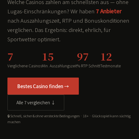
Welche Casinos zahlen am schnellsten aus — ohne
Lugas-Einschränkungen? Wir haben
7 Anbieter
nach Auszahlungszeit, RTP und Bonuskonditionen
verglichen. Das Ergebnis: direkt, ehrlich, für
Sportwetter optimiert.
7
15
97
12
Verglichene Casinos
Min. Auszahlungszeit
% RTP Schnitt
Testmonate
Bestes Casino finden →
Alle 7 vergleichen ↓
🔒 Schnell, sicher & ohne versteckte Bedingungen · 18+ · Glücksspiel kann süchtig
machen