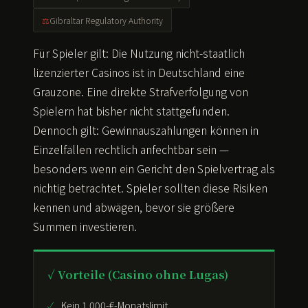
⚖️
Gibraltar Regulatory Authority
Für Spieler gilt: Die Nutzung nicht-staatlich
lizenzierter Casinos ist in Deutschland eine
Grauzone. Eine direkte Strafverfolgung von
Spielern hat bisher nicht stattgefunden.
Dennoch gilt: Gewinnauszahlungen können in
Einzelfällen rechtlich anfechtbar sein —
besonders wenn ein Gericht den Spielvertrag als
nichtig betrachtet. Spieler sollten diese Risiken
kennen und abwägen, bevor sie größere
Summen investieren.
✓ Vorteile (Casino ohne Lugas)
Kein 1.000-€-Monatslimit