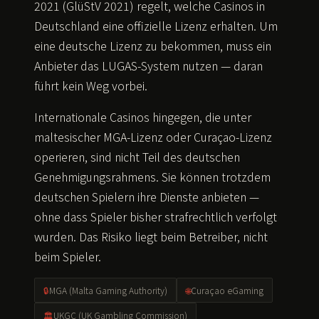
2021 (GlüStV 2021) regelt, welche Casinos in
Deutschland eine offizielle Lizenz erhalten. Um
eine deutsche Lizenz zu bekommen, muss ein
Anbieter das LUGAS-System nutzen — daran
führt kein Weg vorbei.
Internationale Casinos hingegen, die unter
maltesischer MGA-Lizenz oder Curaçao-Lizenz
operieren, sind nicht Teil des deutschen
Genehmigungsrahmens. Sie können trotzdem
deutschen Spielern ihre Dienste anbieten —
ohne dass Spieler bisher strafrechtlich verfolgt
wurden. Das Risiko liegt beim Betreiber, nicht
beim Spieler.
🔒
MGA (Malta Gaming Authority)
🌐
Curaçao eGaming
🏛️
UKGC (UK Gambling Commission)