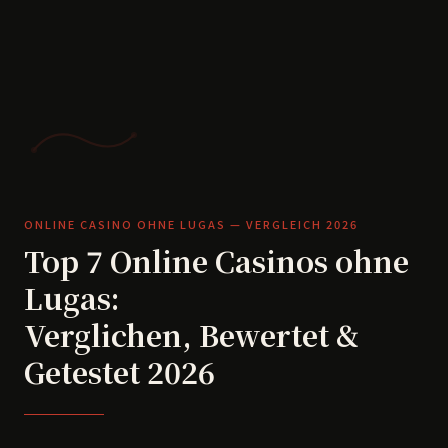
ONLINE CASINO OHNE LUGAS — VERGLEICH 2026
Top 7 Online Casinos ohne
Lugas:
Verglichen, Bewertet &
Getestet 2026